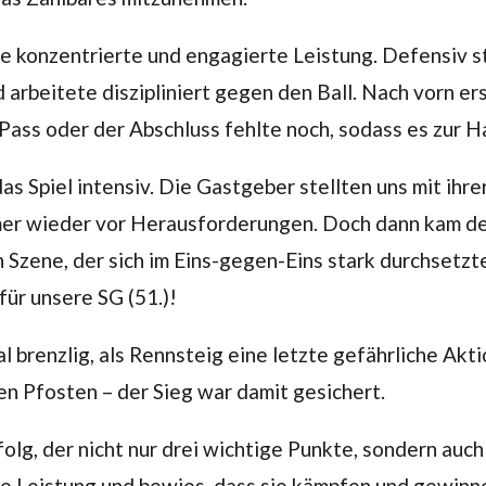
e konzentrierte und engagierte Leistung. Defensiv st
rbeitete diszipliniert gegen den Ball. Nach vorn ers
Pass oder der Abschluss fehlte noch, sodass es zur Ha
as Spiel intensiv. Die Gastgeber stellten uns mit ih
er wieder vor Herausforderungen. Doch dann kam d
 Szene, der sich im Eins-gegen-Eins stark durchsetzt
für unsere SG (51.)!
l brenzlig, als Rennsteig eine letzte gefährliche Akt
en Pfosten – der Sieg war damit gesichert.
olg, der nicht nur drei wichtige Punkte, sondern auch
e Leistung und bewies, dass sie kämpfen und gewinn