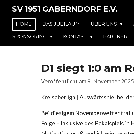
SV 1951 GABERNDORF E.V.
Zum
Hauptinhalt
HOME
DAS JUBILÄUM
ÜBER UNS
springen
SPONSORING
KONTAKT
PARTNER
D1 siegt 1:0 am 
Veröffentlicht am 9. November 2025
Kreisoberliga | Auswärtsspiel bei der
Bei diesigem Novemberwetter trat u
Folge – inklusive des Pokalspiels in
Motivation groß, endlich wieder et